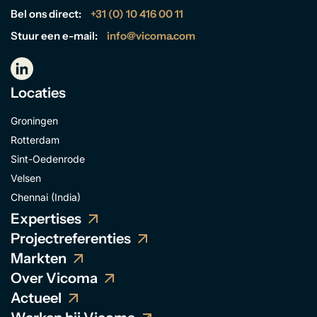
Bel ons direct:
+31 (0) 10 416 00 11
Stuur een e-mail:
info@vicoma.com
Locaties
Groningen
Rotterdam
Sint-Oedenrode
Velsen
Chennai (India)
Expertises
Projectreferenties
Markten
Over Vicoma
Actueel