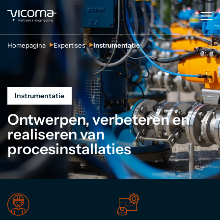
Homepagina
Expertises
Instrumentatie
Instrumentatie
Ontwerpen, verbeteren en
realiseren van
procesinstallaties