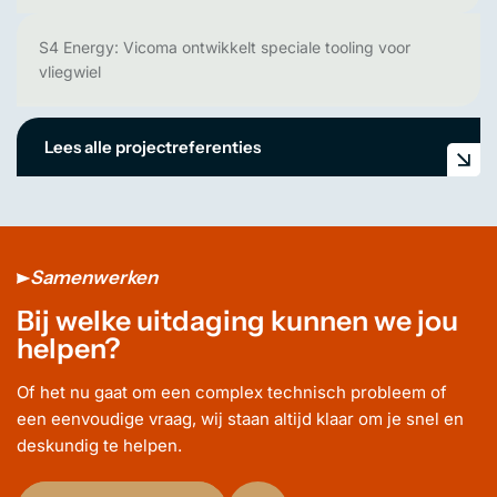
S4 Energy: Vicoma ontwikkelt speciale tooling voor
vliegwiel
Lees alle projectreferenties
Samenwerken
Bij welke uitdaging kunnen we jou
helpen?
Of het nu gaat om een complex technisch probleem of
een eenvoudige vraag, wij staan altijd klaar om je snel en
deskundig te helpen.