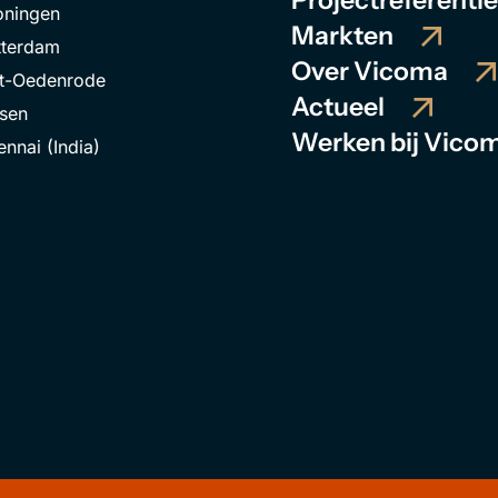
Projectreferenti
oningen
Markten
tterdam
Over Vicoma
nt-Oedenrode
Actueel
lsen
Werken bij Vico
nnai (India)