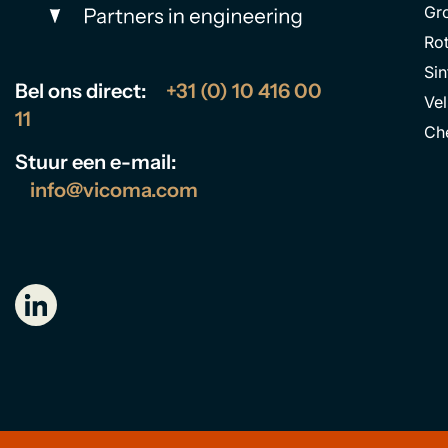
Gr
Ro
Si
Bel ons direct:
+31 (0) 10 416 00
Ve
11
Che
Stuur een e-mail:
info@vicoma.com