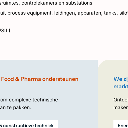
sruimtes, controlekamers en substations
uit process equipment, leidingen, apparaten, tanks, sil
/SIL)
an Food & Pharma ondersteunen
We zi
mark
at om complexe technische
Ontde
an te pakken.
make
 & constructieve techniek
Ener