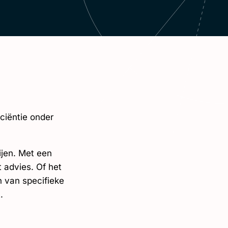
iciëntie onder
ijen. Met een
t advies. Of het
n van specifieke
.