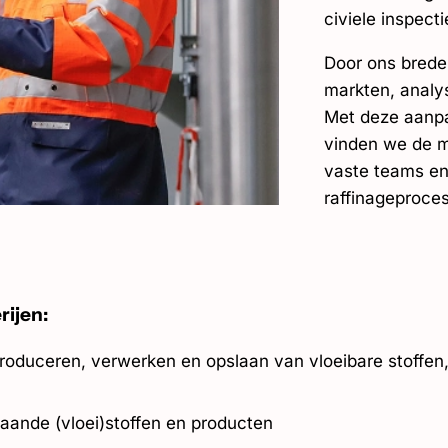
civiele inspecti
Door ons brede
markten, analy
Met deze aanpa
vinden we de m
vaste teams en
raffinageproces
rijen:
produceren, verwerken en opslaan van vloeibare stoffen
aande (vloei)stoffen en producten