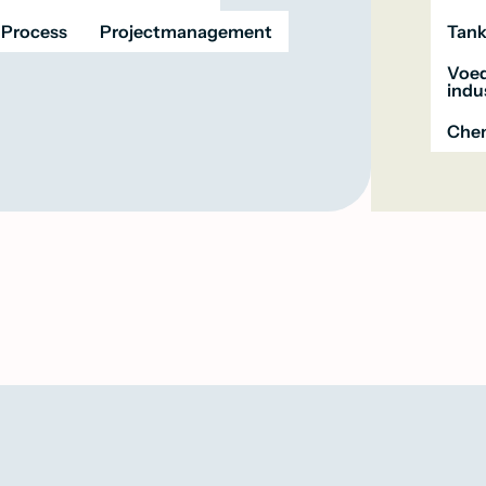
Process
Projectmanagement
Tank
Voed
indu
Chem