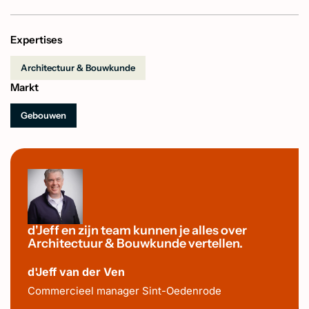
Expertises
Architectuur & Bouwkunde
Markt
Gebouwen
d'Jeff en zijn team kunnen je alles over
Architectuur & Bouwkunde vertellen.
d'Jeff van der Ven
Commercieel manager Sint-Oedenrode