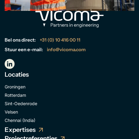
Bel ons direct:
+31 (0) 10 416 00 11
Stuur een e-mail:
info@vicoma.com
Locaties
Groningen
Rotterdam
Sint-Oedenrode
Velsen
Chennai (India)
Expertises
Projectreferenties