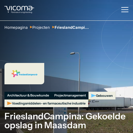
Homepagina
Projecten
FrieslandCampina: Gekoelde opslag in Maasdam
Architectuur & Bouwkunde
Projectmanagement
Gebouwen
Voedingsmiddelen- en farmaceutische industrie
FrieslandCampina: Gekoelde
opslag in Maasdam