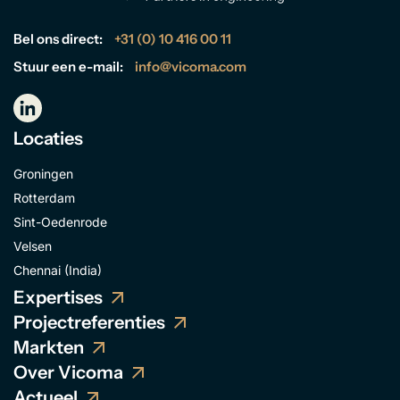
Bel ons direct:
+31 (0) 10 416 00 11
Stuur een e-mail:
info@vicoma.com
Locaties
Groningen
Rotterdam
Sint-Oedenrode
Velsen
Chennai (India)
Expertises
Projectreferenties
Markten
Over Vicoma
Actueel