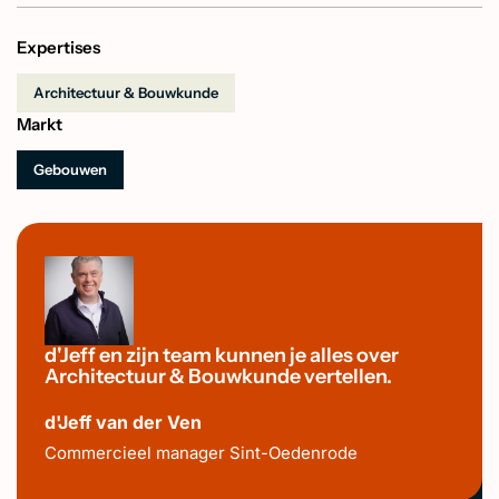
Expertises
Architectuur & Bouwkunde
Markt
Gebouwen
d'Jeff en zijn team kunnen je alles over
Architectuur & Bouwkunde vertellen.
d'Jeff van der Ven
Commercieel manager Sint-Oedenrode