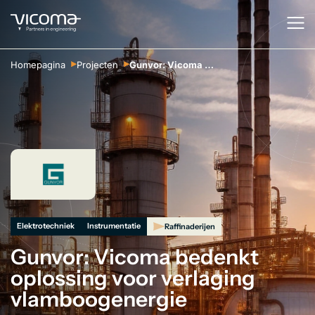
Homepagina
Projecten
Gunvor: Vicoma bedenkt oplossing voor verlaging vlamboogenergie
Elektrotechniek
Instrumentatie
Raffinaderijen
Gunvor: Vicoma bedenkt
oplossing voor verlaging
vlamboogenergie