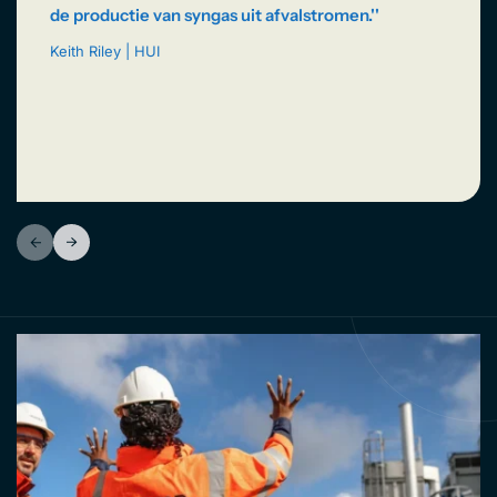
de productie van syngas uit afvalstromen.''
Keith Riley | HUI