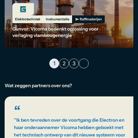
Elektrotechniek
Instrumentatie
Raffinaderijen
Gunvor: Vicoma bedenkt oplossing voor
verlaging vlamboogenergie
1
2
3
Wat zeggen partners over ons?
“
''Ik ben tevreden over de voortgang die Electron en
haar onderaannemer Vicoma hebben geboekt met
het technisch ontwerp van dit nieuwe systeem voor