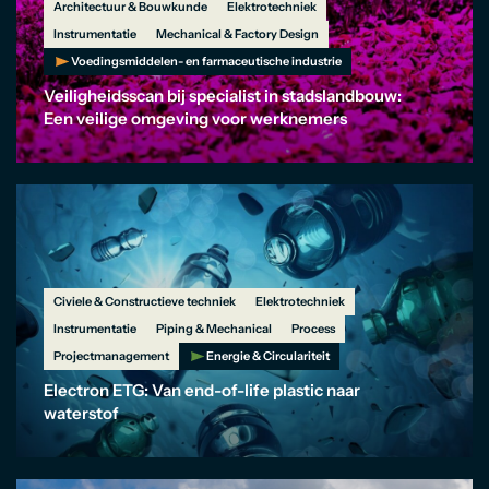
Architectuur & Bouwkunde
Elektrotechniek
Instrumentatie
Mechanical & Factory Design
Voedingsmiddelen- en farmaceutische industrie
Veiligheidsscan bij specialist in stadslandbouw:
Een veilige omgeving voor werknemers
Civiele & Constructieve techniek
Elektrotechniek
Instrumentatie
Piping & Mechanical
Process
Projectmanagement
Energie & Circulariteit
Electron ETG: Van end-of-life plastic naar
waterstof