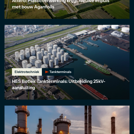
Attero: Plasticverwerking krijgt nieuwe impuls
met bouw Aganfoils
Elektrotechniek
Tankterminals
HES Botlek Tankterminals: Uitbreiding 25kV-
aansluiting