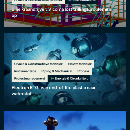
Civiele & Constructieve techniek
Zware industrie
Blije kraandrijver: Vicoma lost trillingsproblemen
op
Civiele & Constructieve techniek
Elektrotechniek
Instrumentatie
Piping & Mechanical
Process
Projectmanagement
Energie & Circulariteit
Electron ETG: Van end-of-life plastic naar
waterstof