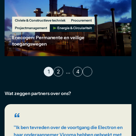
Civiele & Constructieve techniek
Procurement
Projectmanagement
Energie & Circulariteit
Enecogen: Permanente en veilige
toegangswegen
1
2
…
4
Wat zeggen partners over ons?
“
''Ik ben tevreden over de voortgang die Electron en
haar onderaannemer Vicoma hebben geboekt met