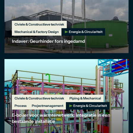
Civiele & Constructieve techniek
Mechanical & Factory Design
Energie & Circulariteit
Indaver: Geurhinder fors ingedamd
Civiele & Constructieve techniek
Piping & Mechanical
Process
Projectmanagement
Energie & Circulariteit
E-boiler voor warmtenetwerk: Integratie in een
bestaande installatie