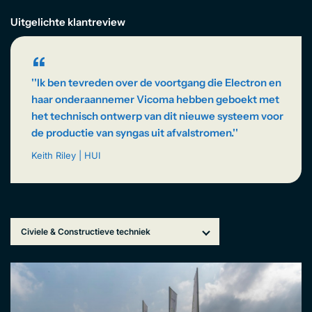
EN
Uitgelichte klantreview
“
''Ik ben tevreden over de voortgang die Electron en
haar onderaannemer Vicoma hebben geboekt met
het technisch ontwerp van dit nieuwe systeem voor
de productie van syngas uit afvalstromen.''
Keith Riley | HUI