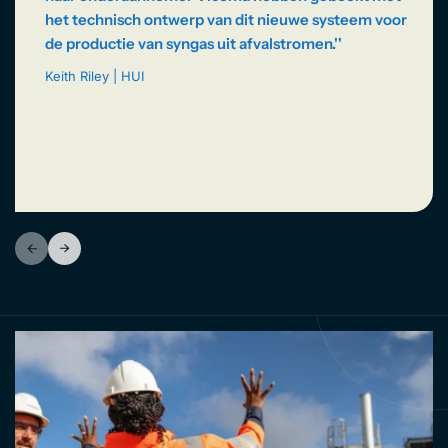
het technisch ontwerp van dit nieuwe systeem voor
de productie van syngas uit afvalstromen.''
Keith Riley | HUI