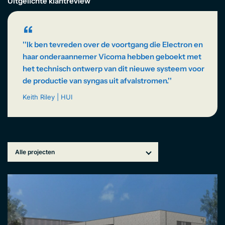
EN
Uitgelichte klantreview
“
''Ik ben tevreden over de voortgang die Electron en
haar onderaannemer Vicoma hebben geboekt met
het technisch ontwerp van dit nieuwe systeem voor
de productie van syngas uit afvalstromen.''
Keith Riley | HUI