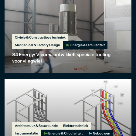
Civiele & Constructieve techniek
Mechanical & Factory Design
Energie & Circulariteit
S4 Energy: Vicoma ontwikkelt speciale tooling
voor vliegwiel
Architectuur & Bouwkunde
Elektrotechniek
Instrumentatie
Energie & Circulariteit
Gebouwen