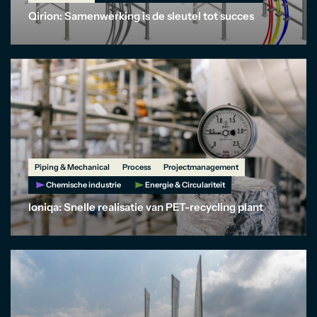
Qirion: Samenwerking is de sleutel tot succes
Piping & Mechanical
Process
Projectmanagement
Chemische industrie
Energie & Circulariteit
Ioniqa: Snelle realisatie van PET-recycling plant