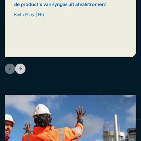
de productie van syngas uit afvalstromen.''
Keith Riley | HUI