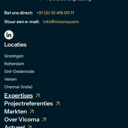
Bel ons direct:
+31 (0) 10 416 00 11
Stuur een e-mail:
info@vicoma.com
Locaties
Groningen
Rotterdam
Sint-Oedenrode
Velsen
Chennai (India)
Expertises
Projectreferenties
Markten
Over Vicoma
Actueel