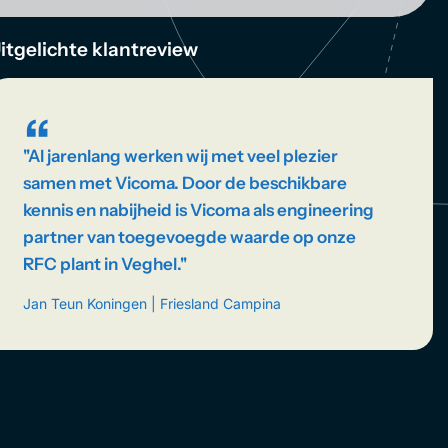
itgelichte klantreview
“
''Al jarenlang werken wij met veel plezier
samen met Vicoma. Door de beschikbare
kennis en nabijheid is Vicoma als engineering
partner van toegevoegde waarde op onze
RFC plant in Veghel.''
Jan Teun Koningen | Friesland Campina