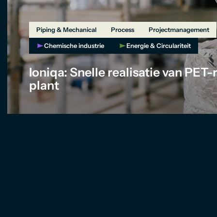
Piping & Mechanical
Process
Projectmanagement
Chemische industrie
Energie & Circulariteit
Ioniqa: Snelle realisatie van PET-
plant