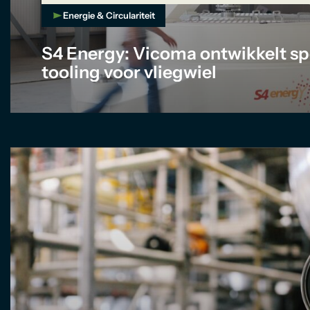
Energie & Circulariteit
S4 Energy: Vicoma ontwikkelt sp
tooling voor vliegwiel