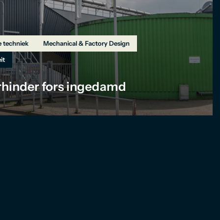
e techniek
Mechanical & Factory Design
it
rhinder fors ingedamd