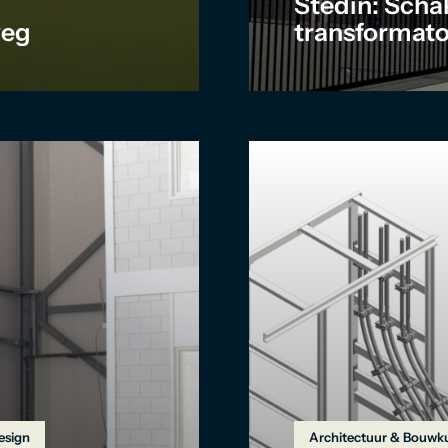
Stedin: Scha
weg
transformato
esign
Architectuur & Bouwk