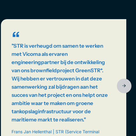
“
''STR is verheugd om samen te werken
met Vicoma als ervaren
engineeringpartner bij de ontwikkeling
van ons brownfieldproject GreenSTR*.
Wij hebben er vertrouwen in dat deze
samenwerking zal bijdragen aan het
succes van het project en ons helpt onze
ambitie waar te maken om groene
tankopslaginfrastructuur voor de
maritieme markt te realiseren.''
Frans Jan Hellenthal | STR (Service Terminal