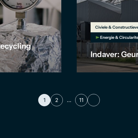
Civiele & Constructiev
Energie & Circularite
recycling
Indaver: Geu
1
2
…
11