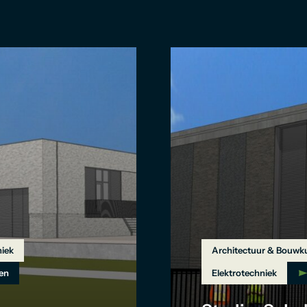
niek
Architectuur & Bouwk
en
Elektrotechniek