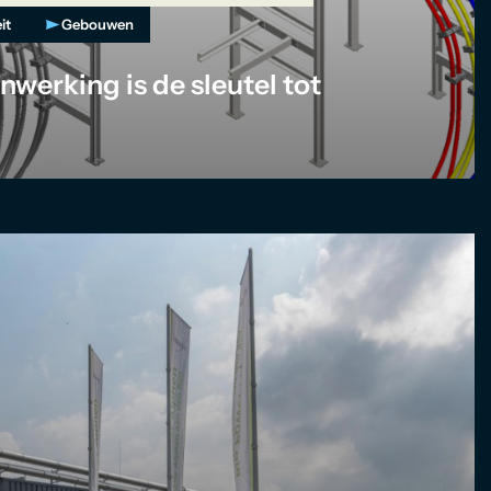
it
Gebouwen
werking is de sleutel tot