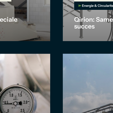
Energie & Circularite
eciale
Qirion: Samen
succes