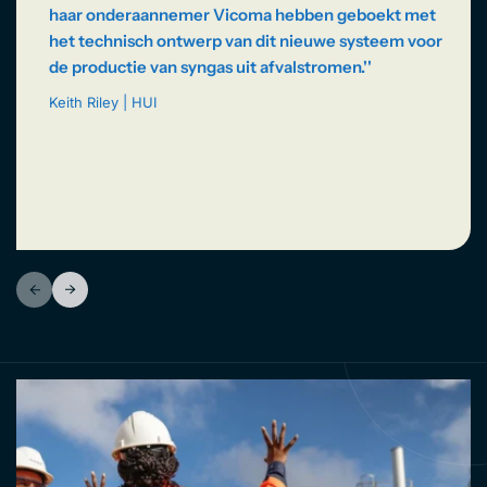
haar onderaannemer Vicoma hebben geboekt met
het technisch ontwerp van dit nieuwe systeem voor
de productie van syngas uit afvalstromen.''
Keith Riley | HUI