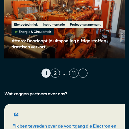
Elektrotechniek
Instrumentatie
Projectmanagement
Energie & Circulariteit
Attero: Doorlooptijd uitspoeling giftige stoffen
drastisch verkort
1
2
…
11
Wat zeggen partners over ons?
“
''Ik ben tevreden over de voortgang die Electron en