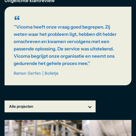
EN
Uitgelichte klantreview
“
''Vicoma heeft onze vraag goed begrepen. Zij
weten waar het probleem ligt, hebben dit helder
omschreven en kwamen vervolgens met een
passende oplossing. De service was uitstekend.
Vicoma begrijpt onze organisatie en neemt ons
gedurende het gehele proces mee.''
Ramon Gerfen | Bolletje