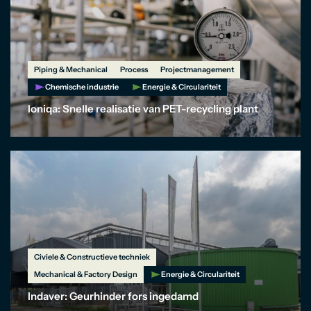
Piping & Mechanical
Process
Projectmanagement
Chemische industrie
Energie & Circulariteit
Ioniqa: Snelle realisatie van PET-recycling plant
Civiele & Constructieve techniek
Mechanical & Factory Design
Energie & Circulariteit
Indaver: Geurhinder fors ingedamd