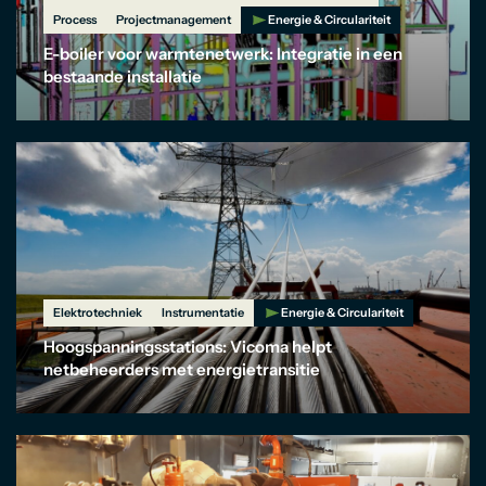
Process
Projectmanagement
Energie & Circulariteit
E-boiler voor warmtenetwerk: Integratie in een
bestaande installatie
Elektrotechniek
Instrumentatie
Energie & Circulariteit
Hoogspanningsstations: Vicoma helpt
netbeheerders met energietransitie