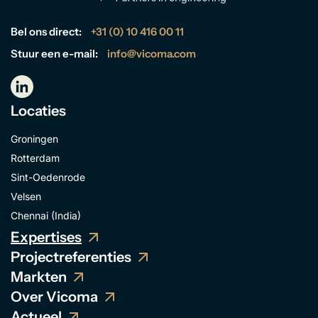
Bel ons direct:
+31 (0) 10 416 00 11
Stuur een e-mail:
info@vicoma.com
Locaties
Groningen
Rotterdam
Sint-Oedenrode
Velsen
Chennai (India)
Expertises
Projectreferenties
Markten
Over Vicoma
Actueel