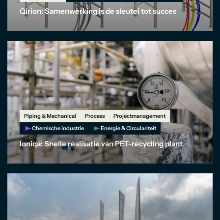
Qirion: Samenwerking is de sleutel tot succes
Piping & Mechanical
Process
Projectmanagement
Chemische industrie
Energie & Circulariteit
Ioniqa: Snelle realisatie van PET-recycling plant