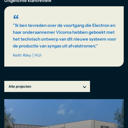
EN
Uitgelichte klantreview
“
''Ik ben tevreden over de voortgang die Electron en
haar onderaannemer Vicoma hebben geboekt met
het technisch ontwerp van dit nieuwe systeem voor
de productie van syngas uit afvalstromen.''
Keith Riley | HUI