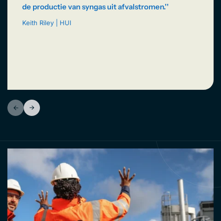
de productie van syngas uit afvalstromen.''
Keith Riley | HUI