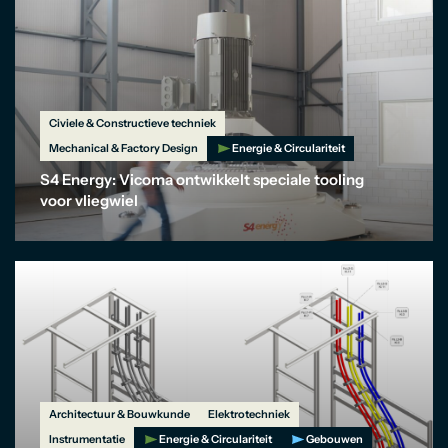
Civiele & Constructieve techniek
Mechanical & Factory Design
Energie & Circulariteit
S4 Energy: Vicoma ontwikkelt speciale tooling
voor vliegwiel
Architectuur & Bouwkunde
Elektrotechniek
Instrumentatie
Energie & Circulariteit
Gebouwen