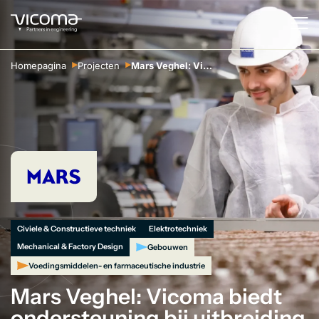
Homepagina
Projecten
Mars Veghel: Vicoma biedt ondersteuning bij uitbreiding chocoladefabriek
Civiele & Constructieve techniek
Elektrotechniek
Mechanical & Factory Design
Gebouwen
Voedingsmiddelen- en farmaceutische industrie
Mars Veghel: Vicoma biedt
ondersteuning bij uitbreiding